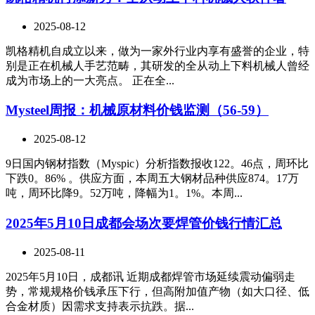
2025-08-12
凯格精机自成立以来，做为一家外行业内享有盛誉的企业，特
别是正在机械人手艺范畴，其研发的全从动上下料机械人曾经
成为市场上的一大亮点。 正在全...
Mysteel周报：机械原材料价钱监测（56-59）
2025-08-12
9日国内钢材指数（Myspic）分析指数报收122。46点，周环比
下跌0。86% 。供应方面，本周五大钢材品种供应874。17万
吨，周环比降9。52万吨，降幅为1。1%。本周...
2025年5月10日成都会场次要焊管价钱行情汇总
2025-08-11
2025年5月10日，成都讯 近期成都焊管市场延续震动偏弱走
势，常规规格价钱承压下行，但高附加值产物（如大口径、低
合金材质）因需求支持表示抗跌。据...